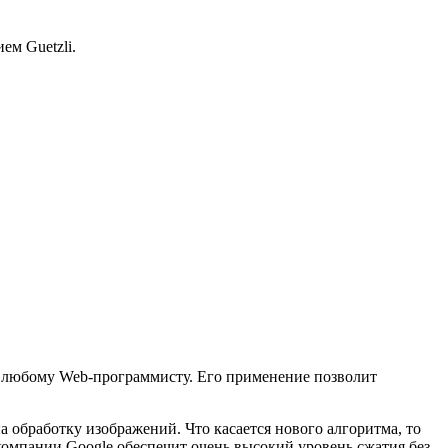
ем Guetzli.
им любому Web-программисту. Его применение позволит
а обработку изображений. Что касается нового алгоритма, то
т компании Google обеспечит очень высокий уровень сжатия без