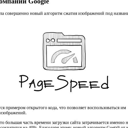
компании Google
ала совершенно новый алгоритм сжатия изображений под названи
ется примером открытого кода, что позволяет воспользоваться 
 изображений.
то большая часть времени загрузки сайта затрачивается именно н
 сократится на 40%. Благодаря этому, новый алгоритм Guetzli о