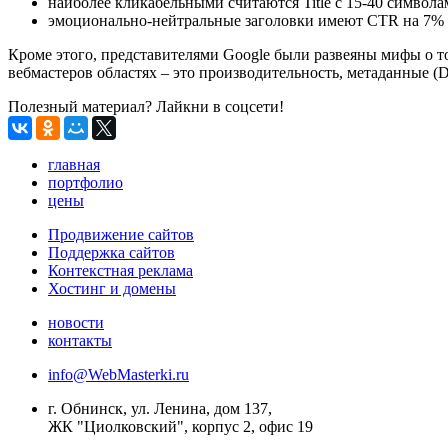
наиболее кликабельными считаются Title с 15-40 символа
эмоционально-нейтральные заголовки имеют CTR на 7% 
Кроме этого, представителями Google были развеяны мифы о то
вебмастеров областях – это производительность, метаданные (Desc
Полезный материал? Лайкни в соцсети!
главная
портфолио
цены
Продвижение сайтов
Поддержка сайтов
Контекстная реклама
Хостинг и домены
новости
контакты
info@WebMasterki.ru
г. Обнинск, ул. Ленина, дом 137,
ЖК "Циолковский", корпус 2, офис 19