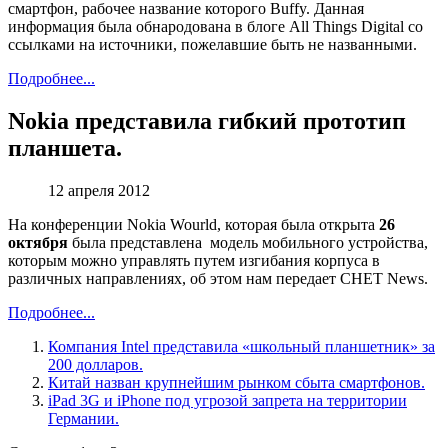
смартфон, рабочее название которого Buffy. Данная
информация была обнародована в блоге All Things Digital со
ссылками на источники, пожелавшие быть не названными.
Подробнее...
Nokia представила гибкий прототип
планшета.
12
апреля 2012
На конференции Nokia Wourld, которая была открыта
26
октября
была представлена модель мобильного устройства,
которым можно управлять путем изгибания корпуса в
различных направлениях, об этом нам передает CHET News.
Подробнее...
Компания Intel представила «школьный планшетник» за
200 долларов.
Китай назван крупнейшим рынком сбыта смартфонов.
iPad 3G и iPhone под угрозой запрета на территории
Германии.